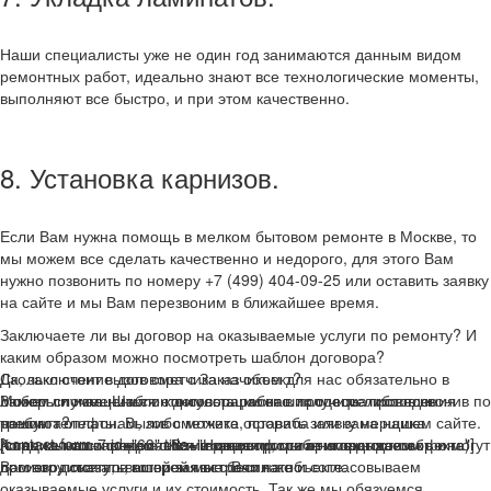
Наши специалисты уже не один год занимаются данным видом
ремонтных работ, идеально знают все технологические моменты,
выполняют все быстро, и при этом качественно.
8. Установка карнизов.
Если Вам нужна помощь в мелком бытовом ремонте в Москве, то
мы можем все сделать качественно и недорого, для этого Вам
нужно позвонить по номеру +7 (499) 404-09-25 или оставить заявку
на сайте и мы Вам перезвоним в ближайшее время.
Заключаете ли вы договор на оказываемые услуги по ремонту? И
каким образом можно посмотреть шаблон договора?
Да, заключение договора с Заказчиком для нас обязательно в
Сколько стоит вызов сметчика на объект?
любом случае. Шаблон договора можно получить либо позвонив по
Замеры помещения и консультации наших специалистов не
Может ли измениться стоимость работ в процессе проведения
нашим телефонам, либо можете оставить заявку на нашем сайте.
требуют оплаты. Вызов сметчика, прораба или замерщика
ремонта?
А так же наши специалисты всегда при себе имеют договор и могут
(специалист определяется в зависимости от сложности объекта)
Когда мы составляем с Вами договор, мы прикладываем к
[contact-form-7 id="63" title="Нижняя форма на оранжевом фоне"]
Вам его показать, во время встречи на объекте.
производится по вашей заявке бесплатно.
договору смету, в которой мы с Вами же и согласовываем
оказываемые услуги и их стоимость. Так же мы обязуемся